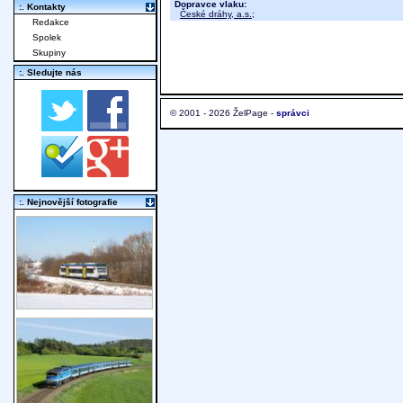
Dopravce vlaku:
:. Kontakty
České dráhy, a.s.
;
Redakce
Spolek
Skupiny
:. Sledujte nás
© 2001 - 2026 ŽelPage -
správci
:. Nejnovější fotografie