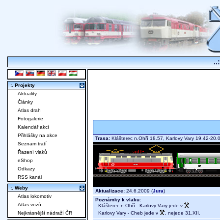
..
:. Projekty
Aktuality
Články
Atlas drah
Fotogalerie
Kalendář akcí
Přihlášky na akce
Trasa:
Klášterec n.Ohří 18.57, Karlovy Vary 19.42-2
Seznam tratí
Řazení vlaků
eShop
Odkazy
RSS kanál
:. Weby
Aktualizace:
24.6.2009 (
Jura
)
Atlas lokomotiv
Poznámky k vlaku:
Atlas vozů
Klášterec n.Ohří - Karlovy Vary jede v
Karlovy Vary - Cheb jede v
, nejede 31.XII.
Nejkrásnější nádraží ČR