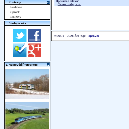
Dopravce vlaku:
:. Kontakty
České dráhy, a.s.
;
Redakce
Spolek
Skupiny
:. Sledujte nás
© 2001 - 2026 ŽelPage -
správci
:. Nejnovější fotografie