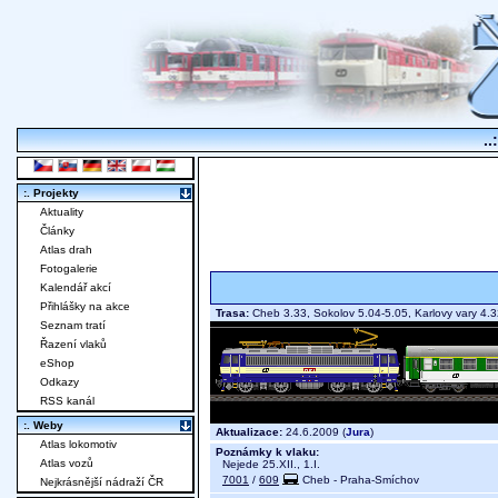
..
:. Projekty
Aktuality
Články
Atlas drah
Fotogalerie
Kalendář akcí
Přihlášky na akce
Trasa:
Cheb 3.33, Sokolov 5.04-5.05, Karlovy vary 4
Seznam tratí
Řazení vlaků
eShop
Odkazy
RSS kanál
:. Weby
Aktualizace:
24.6.2009 (
Jura
)
Atlas lokomotiv
Poznámky k vlaku:
Atlas vozů
Nejede 25.XII., 1.I.
7001
/
609
Cheb - Praha-Smíchov
Nejkrásnější nádraží ČR