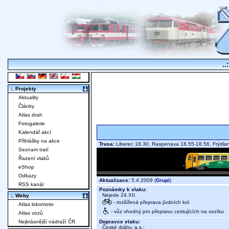
..
:. Projekty
Aktuality
Články
Atlas drah
Fotogalerie
Kalendář akcí
Přihlášky na akce
Trasa:
Liberec 18.30, Raspenava 18.55-18.56, Frýdl
Seznam tratí
Řazení vlaků
eShop
Odkazy
Aktualizace:
5.4.2009 (
Grupi
)
RSS kanál
Poznámky k vlaku:
Nejede 24.XII.
:. Weby
- rozšířená přeprava jízdních kol
Atlas lokomotiv
- vůz vhodný pro přepravu cestujících na vozíku
Atlas vozů
Dopravce vlaku:
Nejkrásnější nádraží ČR
České dráhy, a.s.
;