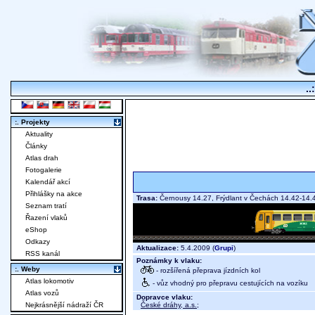
..
:. Projekty
Aktuality
Články
Atlas drah
Fotogalerie
Kalendář akcí
Přihlášky na akce
Trasa:
Černousy 14.27, Frýdlant v Čechách 14.42-14
Seznam tratí
Řazení vlaků
eShop
Odkazy
Aktualizace:
5.4.2009 (
Grupi
)
RSS kanál
Poznámky k vlaku:
:. Weby
- rozšířená přeprava jízdních kol
Atlas lokomotiv
- vůz vhodný pro přepravu cestujících na vozíku
Atlas vozů
Dopravce vlaku:
České dráhy, a.s.
;
Nejkrásnější nádraží ČR