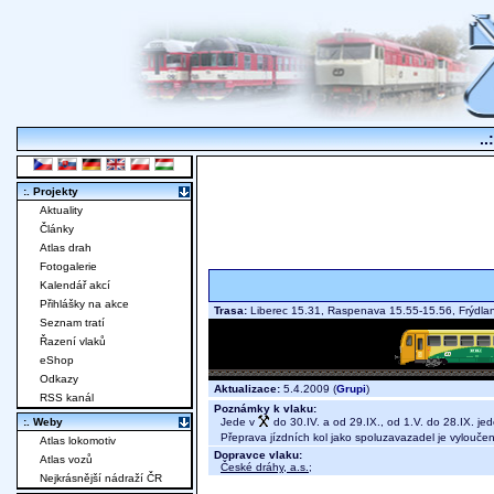
..
:. Projekty
Aktuality
Články
Atlas drah
Fotogalerie
Kalendář akcí
Přihlášky na akce
Trasa:
Liberec 15.31, Raspenava 15.55-15.56, Frýdl
Seznam tratí
Řazení vlaků
eShop
Odkazy
Aktualizace:
5.4.2009 (
Grupi
)
RSS kanál
Poznámky k vlaku:
Jede v
do 30.IV. a od 29.IX., od 1.V. do 28.IX. j
:. Weby
Přeprava jízdních kol jako spoluzavazadel je vylouče
Atlas lokomotiv
Dopravce vlaku:
Atlas vozů
České dráhy, a.s.
;
Nejkrásnější nádraží ČR