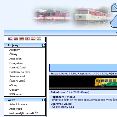
..
:. Projekty
Aktuality
Články
Atlas drah
Fotogalerie
Kalendář akcí
Přihlášky na akce
Trasa:
Liberec 14.30, Raspenava 14.55-14.56, Frýdl
Seznam tratí
Řazení vlaků
eShop
Odkazy
Aktualizace:
17.4.2009 (
Grupi
)
RSS kanál
Poznámky k vlaku:
přeprava jízdních kol jako spoluzavazadel je vylouče
:. Weby
Dopravce vlaku:
Atlas lokomotiv
České dráhy, a.s.
;
Atlas vozů
Nejkrásnější nádraží ČR