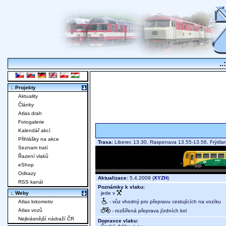
..
:. Projekty
Aktuality
Články
Atlas drah
Fotogalerie
Kalendář akcí
Přihlášky na akce
Trasa:
Liberec 13.30, Raspenava 13.55-13.56, Frýdl
Seznam tratí
Řazení vlaků
eShop
Odkazy
Aktualizace:
5.4.2009 (
XYZH
)
RSS kanál
Poznámky k vlaku:
jede v
:. Weby
- vůz vhodný pro přepravu cestujících na vozíku
Atlas lokomotiv
Atlas vozů
- rozšířená přeprava jízdních kol
Nejkrásnější nádraží ČR
Dopravce vlaku: