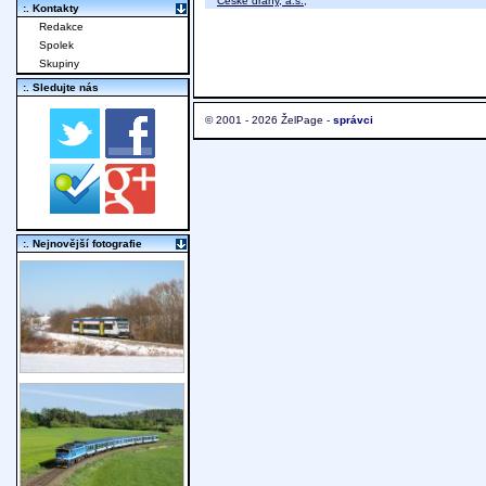
České dráhy, a.s.
;
:. Kontakty
Redakce
Spolek
Skupiny
:. Sledujte nás
© 2001 - 2026 ŽelPage -
správci
:. Nejnovější fotografie