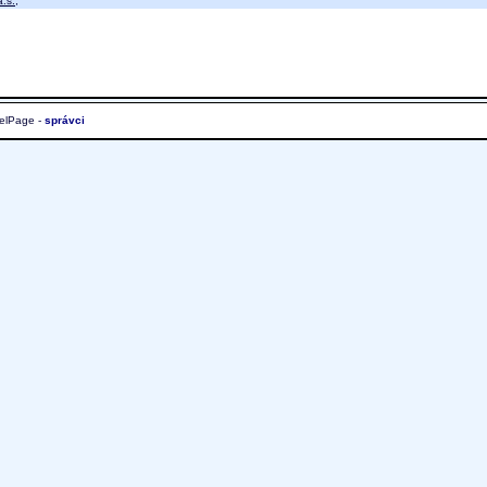
.s.
;
elPage -
správci