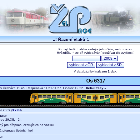
..: Řazení vlaků :..
Pro vyhledání vlaku zadejte jeho číslo, nebo název.
Hvězdičku * lze při vyhledávání používat dle zvyklostí.
V databázi byl nalezen
1
vlak.
Os 6317
 v Čechách 11.45, Raspenava 11.51-11.57, Liberec 12.22
Detail trasy »
4.2009 (
XYZH
)
aku:
ede 29.XII. - 2.I.
ný pro přepravu cestujících na vozíku
á přeprava jízdních kol
u: