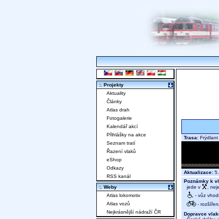
:. Projekty
Aktuality
Články
Atlas drah
Fotogalerie
Kalendář akcí
Přihlášky na akce
Trasa:
Frýdlant
Seznam tratí
Řazení vlaků
eShop
Odkazy
Aktualizace:
5.
RSS kanál
Poznámky k vl
jede v
, nej
:. Weby
- vůz vhod
Atlas lokomotiv
Atlas vozů
- rozšířen
Nejkrásnější nádraží ČR
Dopravce vlak