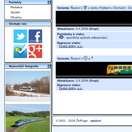
:. Kontakty
Redakce
Varianta:
Řazení v
v úseku Frýdlant v Čechách - Č
Spolek
Skupiny
:. Sledujte nás
Aktualizace:
3.4.2009 (
Grupi
)
Poznámky k vlaku:
- specifický způsob odbavování
Dopravce vlaku:
České dráhy, a.s.
;
Varianta:
Řazení v
a
:. Nejnovější fotografie
Aktualizace:
3.4.2009 (
Grupi
)
Dopravce vlaku:
České dráhy, a.s.
;
© 2001 - 2026 ŽelPage -
správci