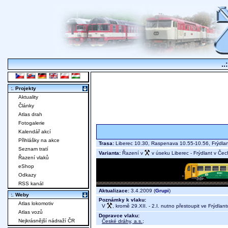
..
:. Projekty
Aktuality
Články
Atlas drah
Fotogalerie
Kalendář akcí
Přihlášky na akce
Trasa:
Liberec 10.30, Raspenava 10.55-10.56, Frýdla
Seznam tratí
Varianta:
Řazení v
v úseku Liberec - Frýdlant v Če
Řazení vlaků
eShop
Odkazy
RSS kanál
Aktualizace:
3.4.2009 (
Grupi
)
:. Weby
Poznámky k vlaku:
Atlas lokomotiv
V
, kromě 29.XII. - 2.I. nutno přestoupit ve Frýdla
Atlas vozů
Dopravce vlaku:
Nejkrásnější nádraží ČR
České dráhy, a.s.
;