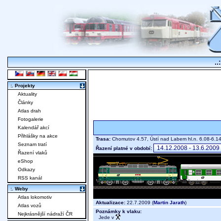
..
:. Projekty
Aktuality
Články
Atlas drah
Fotogalerie
Kalendář akcí
Přihlášky na akce
Trasa:
Chomutov 4.57, Ústí nad Labem hl.n. 6.08-6.1
Seznam tratí
Řazení platné v období:
Řazení vlaků
eShop
Odkazy
RSS kanál
:. Weby
Atlas lokomotiv
Aktualizace:
22.7.2009 (
Martin Jarath
)
Atlas vozů
Poznámky k vlaku:
Nejkrásnější nádraží ČR
Jede v