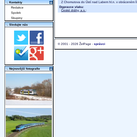
Z Chomutova do Ústí nad Labem hl.n. v obráceném ř
:. Kontakty
Dopravce vlaku:
Redakce
České dráhy, a.s.
;
Spolek
Skupiny
:. Sledujte nás
© 2001 - 2026 ŽelPage -
správci
:. Nejnovější fotografie