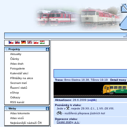
..
:. Projekty
Aktuality
Články
Atlas drah
Fotogalerie
Kalendář akcí
Přihlášky na akce
Trasa:
Brno-Slatina 18.38, Tišnov 19.19
Detail trasy
Seznam tratí
Řazení vlaků
eShop
Odkazy
Aktualizace:
28.6.2009 (
vojtik
)
RSS kanál
Poznámky k vlaku:
Jede v
, nejede 29.XII.-2.I., 1.VII.-28.VIII.
:. Weby
- rozšířená přeprava jízdních kol
Atlas lokomotiv
Atlas vozů
Dopravce vlaku:
České dráhy, a.s.
;
Nejkrásnější nádraží ČR