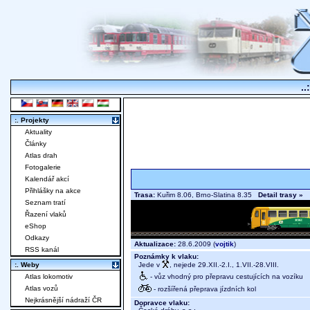
..
:. Projekty
Aktuality
Články
Atlas drah
Fotogalerie
Kalendář akcí
Přihlášky na akce
Trasa:
Kuřim 8.06, Brno-Slatina 8.35
Detail trasy »
Seznam tratí
Řazení vlaků
eShop
Odkazy
Aktualizace:
28.6.2009 (
vojtik
)
RSS kanál
Poznámky k vlaku:
Jede v
, nejede 29.XII.-2.I., 1.VII.-28.VIII.
:. Weby
- vůz vhodný pro přepravu cestujících na vozíku
Atlas lokomotiv
Atlas vozů
- rozšířená přeprava jízdních kol
Nejkrásnější nádraží ČR
Dopravce vlaku: