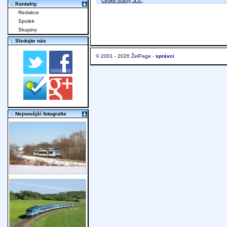
České dráhy, a.s.
;
:. Kontakty
Redakce
Spolek
Skupiny
:. Sledujte nás
© 2001 - 2026 ŽelPage -
správci
:. Nejnovější fotografie