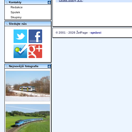
České dráhy, a.s.
;
:. Kontakty
Redakce
Spolek
Skupiny
:. Sledujte nás
© 2001 - 2026 ŽelPage -
správci
:. Nejnovější fotografie