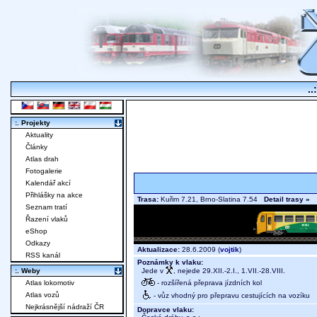
..
:. Projekty
Aktuality
Články
Atlas drah
Fotogalerie
Kalendář akcí
Přihlášky na akce
Trasa:
Kuřim 7.21, Brno-Slatina 7.54
Detail trasy »
Seznam tratí
Řazení vlaků
eShop
Odkazy
Aktualizace:
28.6.2009 (
vojtik
)
RSS kanál
Poznámky k vlaku:
Jede v
, nejede 29.XII.-2.I., 1.VII.-28.VIII.
:. Weby
- rozšířená přeprava jízdních kol
Atlas lokomotiv
Atlas vozů
- vůz vhodný pro přepravu cestujících na vozíku
Nejkrásnější nádraží ČR
Dopravce vlaku: