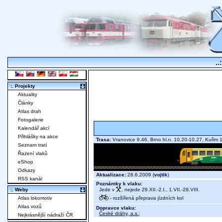
..
:. Projekty
Aktuality
Články
Atlas drah
Fotogalerie
Kalendář akcí
Přihlášky na akce
Trasa:
Vranovice 9.46, Brno hl.n. 10.20-10.27, Kuři
Seznam tratí
Řazení vlaků
eShop
Odkazy
Aktualizace:
28.6.2009 (
vojtik
)
RSS kanál
Poznámky k vlaku:
Jede v
, nejede 29.XII.-2.I., 1.VII.-28.VIII.
:. Weby
- rozšířená přeprava jízdních kol
Atlas lokomotiv
Atlas vozů
Dopravce vlaku:
České dráhy, a.s.
;
Nejkrásnější nádraží ČR