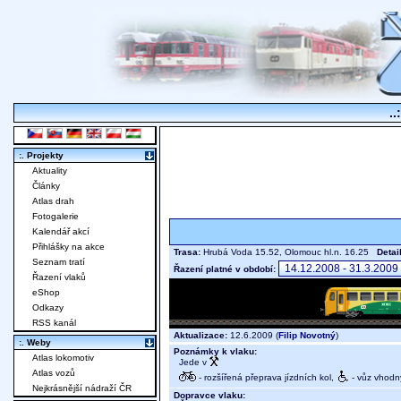
..
:. Projekty
Aktuality
Články
Atlas drah
Fotogalerie
Kalendář akcí
Přihlášky na akce
Trasa:
Hrubá Voda 15.52, Olomouc hl.n. 16.25
Detai
Seznam tratí
Řazení platné v období:
Řazení vlaků
eShop
Odkazy
RSS kanál
Aktualizace:
12.6.2009 (
Filip Novotný
)
:. Weby
Poznámky k vlaku:
Atlas lokomotiv
Jede v
Atlas vozů
- rozšířená přeprava jízdních kol,
- vůz vhodný
Nejkrásnější nádraží ČR
Dopravce vlaku: