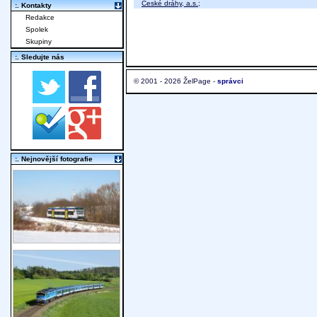
České dráhy, a.s.
;
:. Kontakty
Redakce
Spolek
Skupiny
:. Sledujte nás
© 2001 - 2026 ŽelPage -
správci
:. Nejnovější fotografie