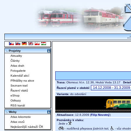
..
:. Projekty
Aktuality
Články
Atlas drah
Fotogalerie
Kalendář akcí
Přihlášky na akce
Trasa:
Olomouc hl.n. 12.36, Hrubá Voda 13.17
Detai
Seznam tratí
Řazení platné v období:
Řazení vlaků
Varianta:
do odvolání
eShop
Odkazy
RSS kanál
:. Weby
Aktualizace:
12.6.2009 (
Filip Novotný
)
Atlas lokomotiv
Poznámky k vlaku:
Atlas vozů
Jede v
Nejkrásnější nádraží ČR
- rozšířená přeprava jízdních kol,
- vůz vhodný