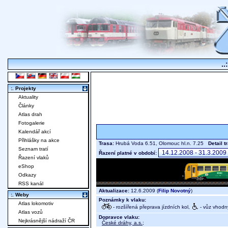
..
:. Projekty
Aktuality
Články
Atlas drah
Fotogalerie
Kalendář akcí
Přihlášky na akce
Trasa:
Hrubá Voda 6.51, Olomouc hl.n. 7.25
Detail t
Seznam tratí
Řazení platné v období:
Řazení vlaků
eShop
Odkazy
RSS kanál
Aktualizace:
12.6.2009 (
Filip Novotný
)
:. Weby
Poznámky k vlaku:
Atlas lokomotiv
- rozšířená přeprava jízdních kol,
- vůz vhodný
Atlas vozů
Dopravce vlaku:
Nejkrásnější nádraží ČR
České dráhy, a.s.
;