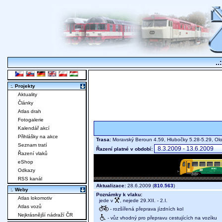
..
:. Projekty
Aktuality
Články
Atlas drah
Fotogalerie
Kalendář akcí
Přihlášky na akce
Trasa:
Moravský Beroun 4.59, Hlubočky 5.28-5.29, O
Seznam tratí
Řazení platné v období:
Řazení vlaků
eShop
Odkazy
RSS kanál
Aktualizace:
28.6.2009 (
810.563
)
:. Weby
Poznámky k vlaku:
Atlas lokomotiv
jede v
, nejede 29.XII. - 2.I.
Atlas vozů
- rozšířená přeprava jízdních kol
Nejkrásnější nádraží ČR
- vůz vhodný pro přepravu cestujících na vozíku