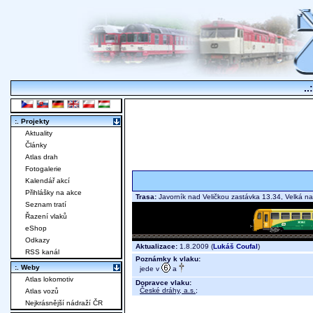
..
:. Projekty
Aktuality
Články
Atlas drah
Fotogalerie
Kalendář akcí
Přihlášky na akce
Trasa:
Javorník nad Veličkou zastávka 13.34, Velká 
Seznam tratí
Řazení vlaků
eShop
Odkazy
Aktualizace:
1.8.2009 (
Lukáš Coufal
)
RSS kanál
Poznámky k vlaku:
:. Weby
jede v
a
Atlas lokomotiv
Dopravce vlaku:
České dráhy, a.s.
;
Atlas vozů
Nejkrásnější nádraží ČR