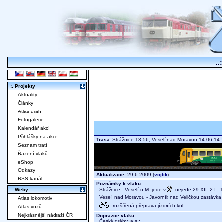
..
:. Projekty
Aktuality
Články
Atlas drah
Fotogalerie
Kalendář akcí
Přihlášky na akce
Trasa:
Strážnice 13.56, Veselí nad Moravou 14.06-14
Seznam tratí
Řazení vlaků
eShop
Odkazy
Aktualizace:
29.6.2009 (
vojtik
)
RSS kanál
Poznámky k vlaku:
Strážnice - Veselí n.M. jede v
, nejede 29.XII.-2.I., 1
:. Weby
Veselí nad Moravou - Javorník nad Veličkou zastávka
Atlas lokomotiv
- rozšířená přeprava jízdních kol
Atlas vozů
Nejkrásnější nádraží ČR
Dopravce vlaku:
České dráhy, a.s.
;