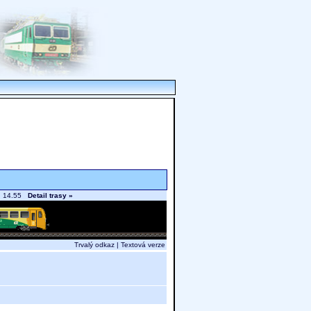
ín 14.55
Detail trasy »
Trvalý odkaz
|
Textová verze