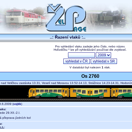
..: Řazení vlaků :..
Pro vyhledání vlaku zadejte jeho číslo, nebo název.
Hvězdičku * lze při vyhledávání používat dle zvyklostí.
V databázi byl nalezen
1
vlak.
Os 2760
 nad Veličkou zastávka 13.31, Veselí nad Moravou 13.52-14.13, Strážnice 14.23-14.31, Hodon
.6.2009 (
vojtik
)
aku:
jede 29.XII.-2.I.
á přeprava jízdních kol
u:
.s.
;