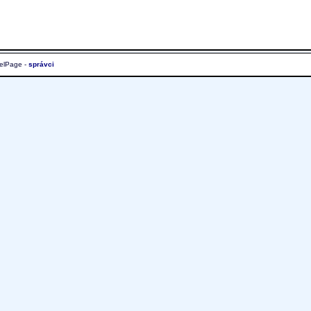
elPage -
správci