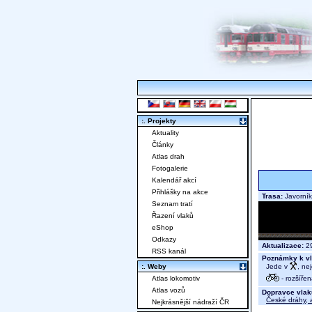
:. Projekty
Aktuality
Články
Atlas drah
Fotogalerie
Kalendář akcí
Přihlášky na akce
Trasa:
Javorník
Seznam tratí
Řazení vlaků
eShop
Odkazy
Aktualizace:
29
RSS kanál
Poznámky k vl
Jede v
, ne
:. Weby
- rozšířen
Atlas lokomotiv
Atlas vozů
Dopravce vlak
České dráhy, a
Nejkrásnější nádraží ČR