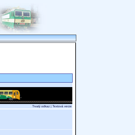
Trvalý odkaz
|
Textová verze