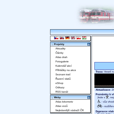
:. Projekty
Aktuality
Články
Atlas drah
Fotogalerie
Kalendář akcí
Přihlášky na akce
Trasa:
Veselí n
Seznam tratí
Řazení vlaků
eShop
Odkazy
Aktualizace:
29
RSS kanál
Poznámky k vl
Jede v
, ne
:. Weby
- vůz vhod
Atlas lokomotiv
Atlas vozů
- rozšířen
Nejkrásnější nádraží ČR
Dopravce vlak