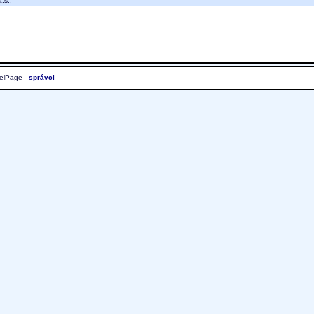
.s.
;
elPage -
správci