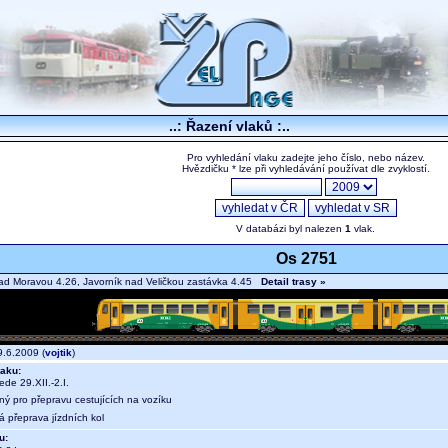
..: Řazení vlaků :..
Pro vyhledání vlaku zadejte jeho číslo, nebo název.
Hvězdičku * lze při vyhledávání používat dle zvyklostí.
V databázi byl nalezen
1
vlak.
Os 2751
ad Moravou 4.26, Javorník nad Veličkou zastávka 4.45
Detail trasy »
.6.2009 (
vojtik
)
aku:
jede 29.XII.-2.I.
ný pro přepravu cestujících na vozíku
á přeprava jízdních kol
u: