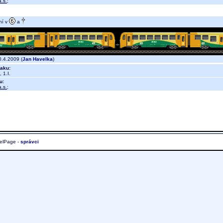
.s.
;
ní v
a
.4.2009 (
Jan Havelka
)
aku:
 1.I.
u:
.s.
;
elPage -
správci