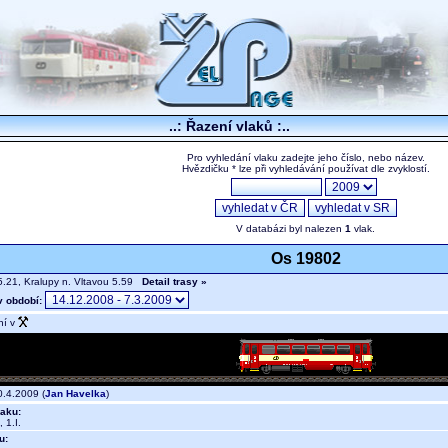
..: Řazení vlaků :..
Pro vyhledání vlaku zadejte jeho číslo, nebo název.
Hvězdičku * lze při vyhledávání používat dle zvyklostí.
V databázi byl nalezen
1
vlak.
Os 19802
.21, Kralupy n. Vltavou 5.59
Detail trasy »
v období:
ní v
.4.2009 (
Jan Havelka
)
aku:
 1.I.
u: