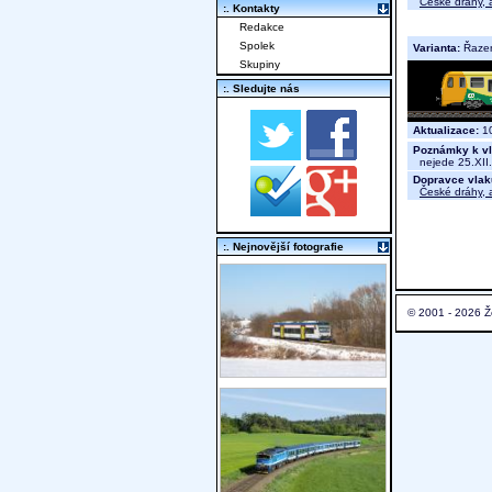
České dráhy, a
:. Kontakty
Redakce
Spolek
Varianta:
Řaze
Skupiny
:. Sledujte nás
Aktualizace:
10
Poznámky k vl
nejede 25.XII.,
Dopravce vlak
České dráhy, a
:. Nejnovější fotografie
© 2001 - 2026 Ž