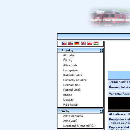
:. Projekty
Aktuality
Články
Atlas drah
Fotogalerie
Kalendář akcí
Přihlášky na akce
Trasa:
Kladno 5
Seznam tratí
Řazení platné 
Řazení vlaků
Varianta:
Řaze
eShop
Odkazy
RSS kanál
:. Weby
Aktualizace:
10
Atlas lokomotiv
Poznámky k vl
Atlas vozů
nejede 25.XII.,
Nejkrásnější nádraží ČR
Dopravce vlak