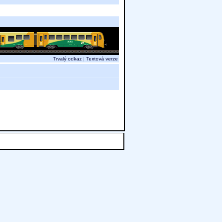
Trvalý odkaz
|
Textová verze