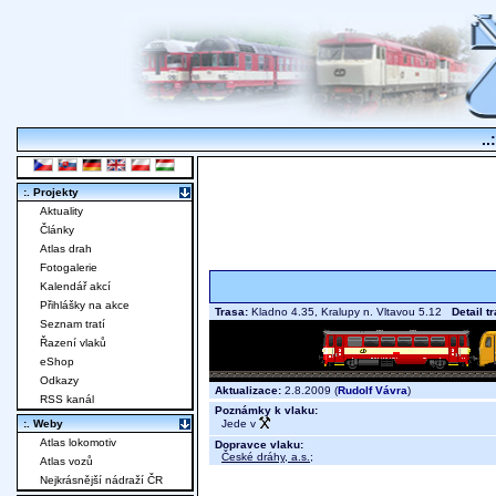
..
:. Projekty
Aktuality
Články
Atlas drah
Fotogalerie
Kalendář akcí
Přihlášky na akce
Trasa:
Kladno 4.35, Kralupy n. Vltavou 5.12
Detail t
Seznam tratí
Řazení vlaků
eShop
Odkazy
Aktualizace:
2.8.2009 (
Rudolf Vávra
)
RSS kanál
Poznámky k vlaku:
Jede v
:. Weby
Atlas lokomotiv
Dopravce vlaku:
České dráhy, a.s.
;
Atlas vozů
Nejkrásnější nádraží ČR