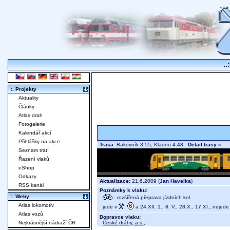
..
:. Projekty
Aktuality
Články
Atlas drah
Fotogalerie
Kalendář akcí
Přihlášky na akce
Trasa:
Rakovník 3.55, Kladno 4.48
Detail trasy »
Seznam tratí
Řazení vlaků
eShop
Odkazy
Aktualizace:
21.6.2009 (
Jan Havelka
)
RSS kanál
Poznámky k vlaku:
:. Weby
- rozšířená přeprava jízdních kol
Atlas lokomotiv
jede v
,
a 24.XII. 1., 8. V., 28.X., 17.XI., nejede
Atlas vozů
Dopravce vlaku:
České dráhy, a.s.
;
Nejkrásnější nádraží ČR