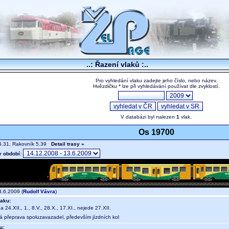
..: Řazení vlaků :..
Pro vyhledání vlaku zadejte jeho číslo, nebo název.
Hvězdičku * lze při vyhledávání používat dle zvyklostí.
V databázi byl nalezen
1
vlak.
Os 19700
4.31, Rakovník 5.39
Detail trasy »
v období:
.6.2009 (
Rudolf Vávra
)
aku:
a 24.XII., 1., 8.V., 28.X., 17.XI., nejede 27.XII.
ná přeprava spoluzavazadel, především jízdních kol
u: