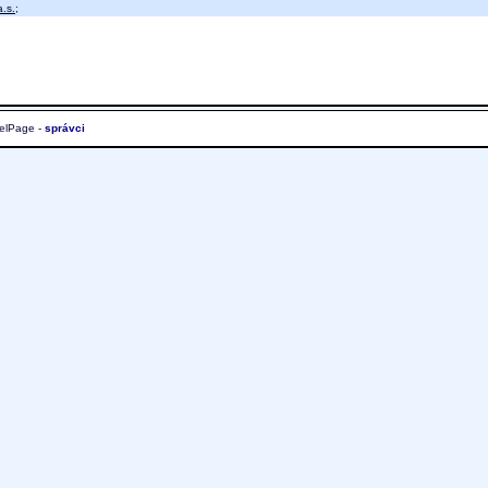
.s.
;
elPage -
správci