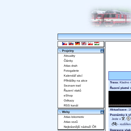
:. Projekty
Aktuality
Články
Atlas drah
Fotogalerie
Kalendář akcí
Přihlášky na akce
Trasa:
Kladno 
Seznam tratí
Řazení platné 
Řazení vlaků
eShop
Odkazy
RSS kanál
Aktualizace:
18
:. Weby
Poznámky k vl
Atlas lokomotiv
Jede v
,
Atlas vozů
- rozšíře
Nejkrásnější nádraží ČR
Dopravce vlak