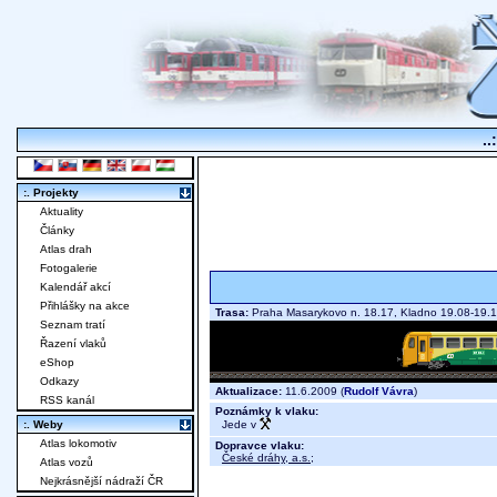
..
:. Projekty
Aktuality
Články
Atlas drah
Fotogalerie
Kalendář akcí
Přihlášky na akce
Trasa:
Praha Masarykovo n. 18.17, Kladno 19.08-19.
Seznam tratí
Řazení vlaků
eShop
Odkazy
Aktualizace:
11.6.2009 (
Rudolf Vávra
)
RSS kanál
Poznámky k vlaku:
Jede v
:. Weby
Atlas lokomotiv
Dopravce vlaku:
České dráhy, a.s.
;
Atlas vozů
Nejkrásnější nádraží ČR