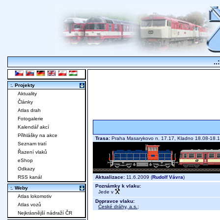
..
:. Projekty
Aktuality
Články
Atlas drah
Fotogalerie
Kalendář akcí
Přihlášky na akce
Trasa:
Praha Masarykovo n. 17.17, Kladno 18.08-18.
Seznam tratí
Řazení vlaků
eShop
Odkazy
Aktualizace:
11.6.2009 (
Rudolf Vávra
)
RSS kanál
Poznámky k vlaku:
:. Weby
Jede v
Atlas lokomotiv
Dopravce vlaku:
Atlas vozů
České dráhy, a.s.
;
Nejkrásnější nádraží ČR