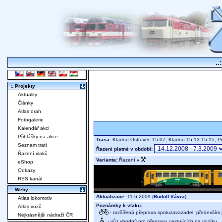
..
:. Projekty
Aktuality
Články
Atlas drah
Fotogalerie
Kalendář akcí
Přihlášky na akce
Trasa:
Kladno-Ostrovec 15.07, Kladno 15.13-15.15, 
Seznam tratí
Řazení platné v období:
Řazení vlaků
Varianta:
Řazení v
eShop
Odkazy
RSS kanál
:. Weby
Aktualizace:
11.6.2009 (
Rudolf Vávra
)
Atlas lokomotiv
Poznámky k vlaku:
Atlas vozů
- rozšířená přeprava spoluzavazadel, především j
Nejkrásnější nádraží ČR
- vůz vhodný pro přepravu cestujících na vozíku