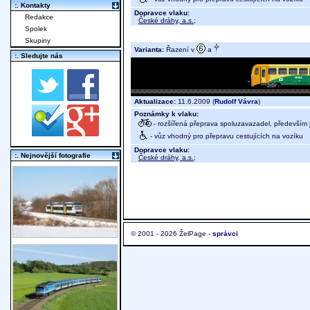
:. Kontakty
Dopravce vlaku:
Redakce
České dráhy, a.s.
;
Spolek
Skupiny
Varianta:
Řazení v
a
:. Sledujte nás
Aktualizace:
11.6.2009 (
Rudolf Vávra
)
Poznámky k vlaku:
- rozšířená přeprava spoluzavazadel, především j
- vůz vhodný pro přepravu cestujících na vozíku
Dopravce vlaku:
:. Nejnovější fotografie
České dráhy, a.s.
;
© 2001 - 2026 ŽelPage -
správci