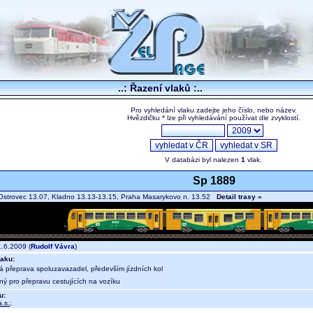
..: Řazení vlaků :..
Pro vyhledání vlaku zadejte jeho číslo, nebo název.
Hvězdičku * lze při vyhledávání používat dle zvyklostí.
V databázi byl nalezen
1
vlak.
Sp 1889
strovec 13.07, Kladno 13.13-13.15, Praha Masarykovo n. 13.52
Detail trasy »
.6.2009 (
Rudolf Vávra
)
aku:
ná přeprava spoluzavazadel, především jízdních kol
ný pro přepravu cestujících na vozíku
u:
.s.
;