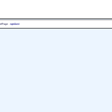
elPage -
správci