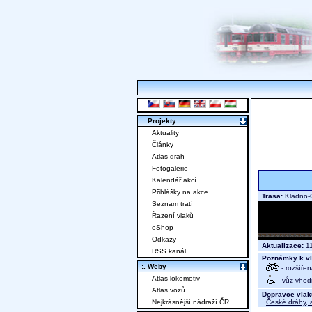
:. Projekty
Aktuality
Články
Atlas drah
Fotogalerie
Kalendář akcí
Přihlášky na akce
Trasa:
Kladno-O
Seznam tratí
Řazení vlaků
eShop
Odkazy
Aktualizace:
11
RSS kanál
Poznámky k vl
:. Weby
- rozšíře
Atlas lokomotiv
- vůz vhod
Atlas vozů
Dopravce vlak
České dráhy, a
Nejkrásnější nádraží ČR