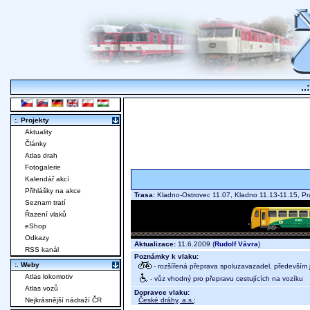
..
:. Projekty
Aktuality
Články
Atlas drah
Fotogalerie
Kalendář akcí
Přihlášky na akce
Trasa:
Kladno-Ostrovec 11.07, Kladno 11.13-11.15, 
Seznam tratí
Řazení vlaků
eShop
Odkazy
Aktualizace:
11.6.2009 (
Rudolf Vávra
)
RSS kanál
Poznámky k vlaku:
:. Weby
- rozšířená přeprava spoluzavazadel, především j
Atlas lokomotiv
- vůz vhodný pro přepravu cestujících na vozíku
Atlas vozů
Dopravce vlaku:
České dráhy, a.s.
;
Nejkrásnější nádraží ČR