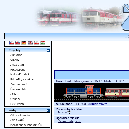
..
:. Projekty
Aktuality
Články
Atlas drah
Fotogalerie
Kalendář akcí
Přihlášky na akce
Trasa:
Praha Masarykovo n. 15.17, Kladno 16.08-16.
Seznam tratí
Řazení vlaků
eShop
Odkazy
Aktualizace:
11.6.2009 (
Rudolf Vávra
)
RSS kanál
Poznámky k vlaku:
:. Weby
Jede v
Atlas lokomotiv
Dopravce vlaku:
Atlas vozů
České dráhy, a.s.
;
Nejkrásnější nádraží ČR