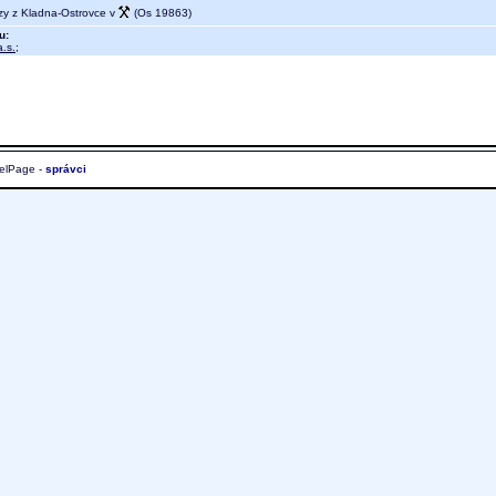
zy z Kladna-Ostrovce v
(Os 19863)
u:
.s.
;
elPage -
správci