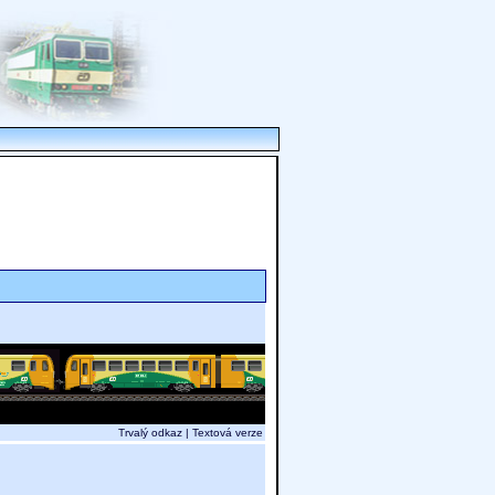
Trvalý odkaz
|
Textová verze