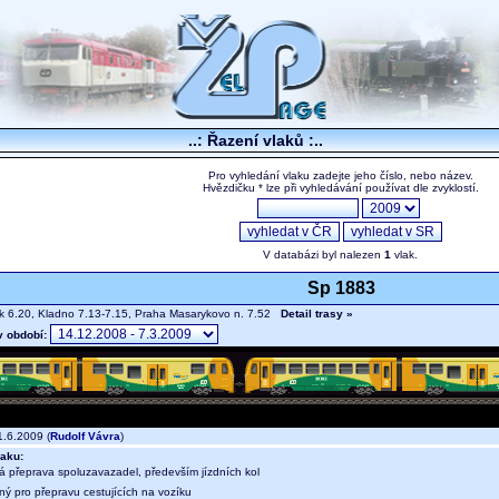
..: Řazení vlaků :..
Pro vyhledání vlaku zadejte jeho číslo, nebo název.
Hvězdičku * lze při vyhledávání používat dle zvyklostí.
V databázi byl nalezen
1
vlak.
Sp 1883
 6.20, Kladno 7.13-7.15, Praha Masarykovo n. 7.52
Detail trasy »
v období:
.6.2009 (
Rudolf Vávra
)
aku:
ná přeprava spoluzavazadel, především jízdních kol
ný pro přepravu cestujících na vozíku