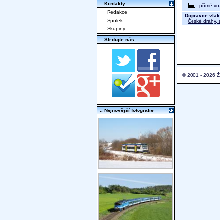
:. Kontakty
- přímé vo
Redakce
Dopravce vlak
Spolek
České dráhy, a
Skupiny
:. Sledujte nás
© 2001 - 2026 Ž
:. Nejnovější fotografie