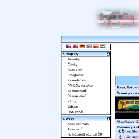
:. Projekty
Aktuality
Články
Atlas drah
Fotogalerie
Kalendář akcí
Přihlášky na akce
Trasa:
Rakovník
Seznam tratí
Řazení platné 
Řazení vlaků
eShop
Odkazy
RSS kanál
:. Weby
Aktualizace:
21
Atlas lokomotiv
Poznámky k vl
Atlas vozů
- rozšíře
Nejkrásnější nádraží ČR
- vůz vhod