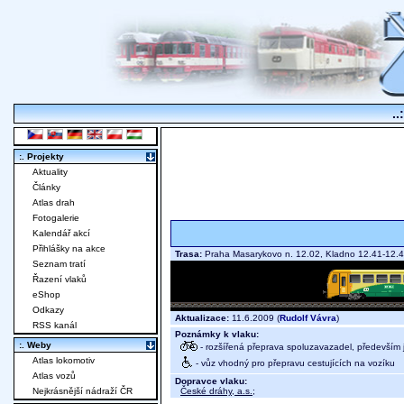
..
:. Projekty
Aktuality
Články
Atlas drah
Fotogalerie
Kalendář akcí
Přihlášky na akce
Trasa:
Praha Masarykovo n. 12.02, Kladno 12.41-12.
Seznam tratí
Řazení vlaků
eShop
Odkazy
Aktualizace:
11.6.2009 (
Rudolf Vávra
)
RSS kanál
Poznámky k vlaku:
:. Weby
- rozšířená přeprava spoluzavazadel, především j
Atlas lokomotiv
- vůz vhodný pro přepravu cestujících na vozíku
Atlas vozů
Dopravce vlaku:
České dráhy, a.s.
;
Nejkrásnější nádraží ČR