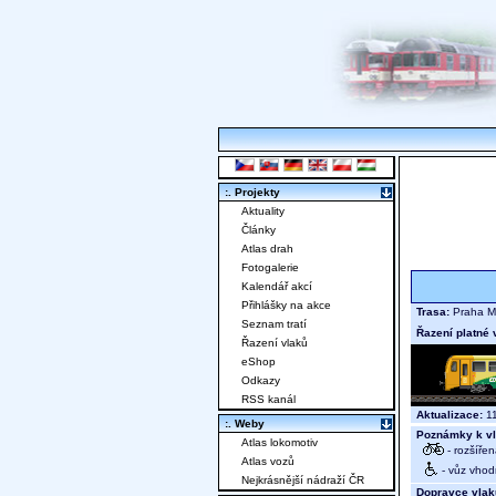
:. Projekty
Aktuality
Články
Atlas drah
Fotogalerie
Kalendář akcí
Přihlášky na akce
Trasa:
Praha Ma
Seznam tratí
Řazení platné 
Řazení vlaků
eShop
Odkazy
RSS kanál
Aktualizace:
11
:. Weby
Poznámky k vl
Atlas lokomotiv
- rozšíře
Atlas vozů
- vůz vhod
Nejkrásnější nádraží ČR
Dopravce vlak