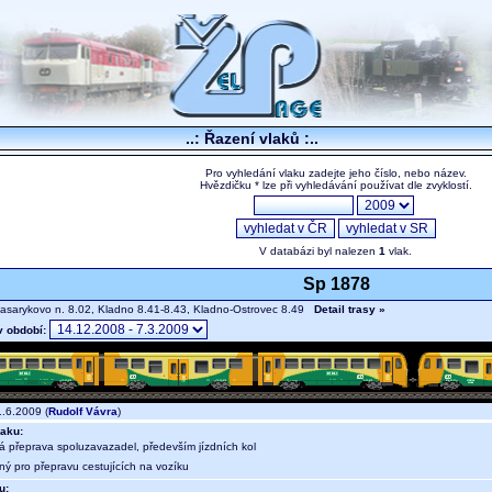
..: Řazení vlaků :..
Pro vyhledání vlaku zadejte jeho číslo, nebo název.
Hvězdičku * lze při vyhledávání používat dle zvyklostí.
V databázi byl nalezen
1
vlak.
Sp 1878
sarykovo n. 8.02, Kladno 8.41-8.43, Kladno-Ostrovec 8.49
Detail trasy »
v období:
.6.2009 (
Rudolf Vávra
)
aku:
ná přeprava spoluzavazadel, především jízdních kol
ný pro přepravu cestujících na vozíku
u: