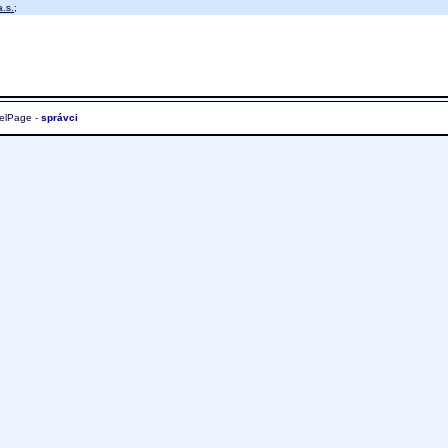
.s.
;
elPage -
správci