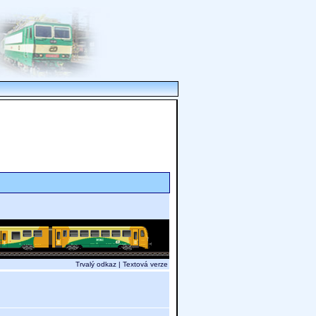
Trvalý odkaz
|
Textová verze