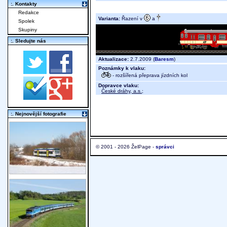
:. Kontakty
Redakce
Varianta:
Řazení v
a
Spolek
Skupiny
:. Sledujte nás
Aktualizace:
2.7.2009 (
Baresm
)
Poznámky k vlaku:
- rozšířená přeprava jízdních kol
Dopravce vlaku:
České dráhy, a.s.
;
:. Nejnovější fotografie
© 2001 - 2026 ŽelPage -
správci