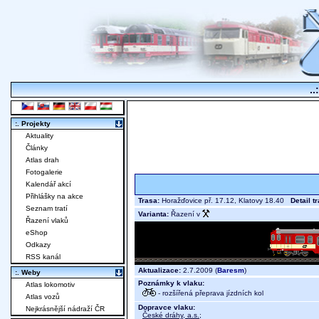
..
:. Projekty
Aktuality
Články
Atlas drah
Fotogalerie
Kalendář akcí
Přihlášky na akce
Trasa:
Horažďovice př. 17.12, Klatovy 18.40
Detail t
Seznam tratí
Varianta:
Řazení v
Řazení vlaků
eShop
Odkazy
RSS kanál
Aktualizace:
2.7.2009 (
Baresm
)
:. Weby
Poznámky k vlaku:
Atlas lokomotiv
- rozšířená přeprava jízdních kol
Atlas vozů
Dopravce vlaku:
Nejkrásnější nádraží ČR
České dráhy, a.s.
;