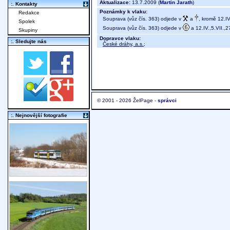
Aktualizace:
13.7.2009 (
Martin Jarath
)
:. Kontakty
Poznámky k vlaku:
Redakce
Souprava (vůz čís. 363) odjede v
a
, kromě 12.IV
Spolek
Souprava (vůz čís. 363) odjede v
a 12.IV.,5.VII.,
Skupiny
Dopravce vlaku:
:. Sledujte nás
České dráhy, a.s.
;
© 2001 - 2026 ŽelPage -
správci
:. Nejnovější fotografie