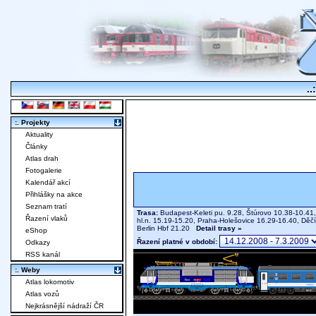
..
:. Projekty
Aktuality
Články
Atlas drah
Fotogalerie
Kalendář akcí
Přihlášky na akce
Seznam tratí
Trasa:
Budapest-Keleti pu. 9.28, Štúrovo 10.38-10.41, 
Řazení vlaků
hl.n. 15.19-15.20, Praha-Holešovice 16.29-16.40, Děč
Berlin Hbf 21.20
Detail trasy »
eShop
Řazení platné v období:
Odkazy
RSS kanál
:. Weby
Atlas lokomotiv
Atlas vozů
Nejkrásnější nádraží ČR