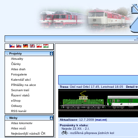
..
:. Projekty
Aktuality
Články
Atlas drah
Fotogalerie
Kalendář akcí
Přihlášky na akce
Trasa:
Ústí nad Orlicí 17.45, Letohrad 18.05
Detail t
Seznam tratí
Řazení vlaků
eShop
Odkazy
RSS kanál
:. Weby
Aktualizace:
12.7.2009 (
mat.mt
)
Atlas lokomotiv
Poznámky k vlaku:
Atlas vozů
Nejede 22.XII. - 2.I.
- rozšířená přeprava jízdních kol
Nejkrásnější nádraží ČR