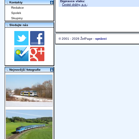
Dopravce vlaku:
:. Kontakty
České dráhy, a.s.
;
Redakce
Spolek
Skupiny
:. Sledujte nás
© 2001 - 2026 ŽelPage -
správci
:. Nejnovější fotografie