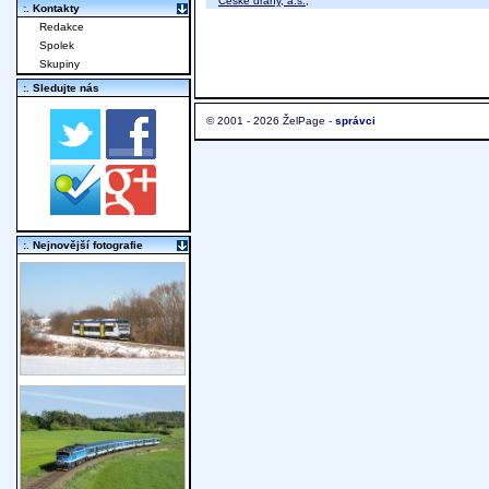
České dráhy, a.s.
;
:. Kontakty
Redakce
Spolek
Skupiny
:. Sledujte nás
© 2001 - 2026 ŽelPage -
správci
:. Nejnovější fotografie