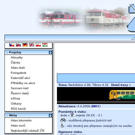
..
:. Projekty
Aktuality
Články
Atlas drah
Fotogalerie
Kalendář akcí
Přihlášky na akce
Trasa:
Nedvědice 4.08, Tišnov 4.32
Detail trasy »
Seznam tratí
Řazení vlaků
eShop
Odkazy
Aktualizace:
6.4.2009 (
MIKY
)
RSS kanál
Poznámky k vlaku:
Jede v
, nejede 29.XII. - 2.I.
:. Weby
- rozšířená přeprava jízdních kol
Atlas lokomotiv
Atlas vozů
- vůz vhodný pro přepravu cestujících na vozíku
Nejkrásnější nádraží ČR
Dopravce vlaku: