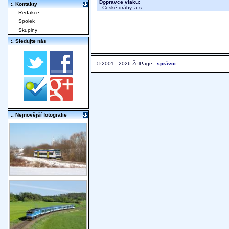
Dopravce vlaku:
:. Kontakty
České dráhy, a.s.
;
Redakce
Spolek
Skupiny
:. Sledujte nás
© 2001 - 2026 ŽelPage -
správci
:. Nejnovější fotografie