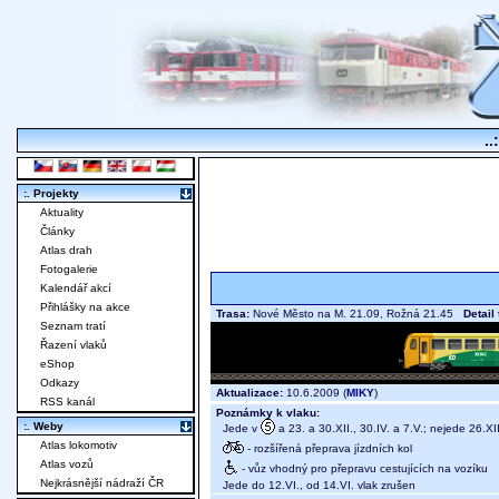
..
:. Projekty
Aktuality
Články
Atlas drah
Fotogalerie
Kalendář akcí
Přihlášky na akce
Trasa:
Nové Město na M. 21.09, Rožná 21.45
Detail
Seznam tratí
Řazení vlaků
eShop
Odkazy
Aktualizace:
10.6.2009 (
MIKY
)
RSS kanál
Poznámky k vlaku:
:. Weby
Jede v
a 23. a 30.XII., 30.IV. a 7.V.; nejede 26.XII.
Atlas lokomotiv
- rozšířená přeprava jízdních kol
Atlas vozů
- vůz vhodný pro přepravu cestujících na vozíku
Nejkrásnější nádraží ČR
Jede do 12.VI., od 14.VI. vlak zrušen