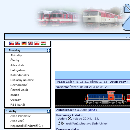
..
:. Projekty
Aktuality
Články
Atlas drah
Fotogalerie
Kalendář akcí
Přihlášky na akce
Trasa:
Žďár n. S. 15.41, Tišnov 17.33
Detail trasy »
Seznam tratí
Varianta:
Řazení do 30.VI. a od 31.VIII.
Řazení vlaků
eShop
Odkazy
RSS kanál
Aktualizace:
5.4.2009 (
MIKY
)
:. Weby
Poznámky k vlaku:
Atlas lokomotiv
Jede v
, nejede 29.XII. - 2.I.
Atlas vozů
- rozšířená přeprava jízdních kol
Nejkrásnější nádraží ČR
Dopravce vlaku: