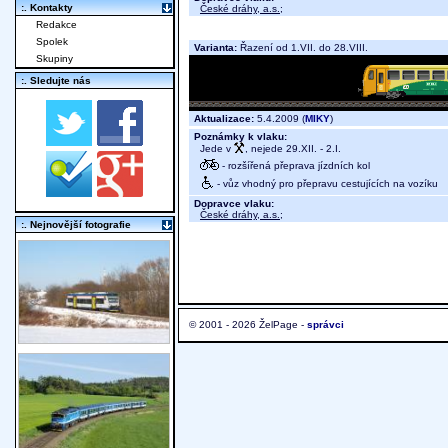
:. Kontakty
České dráhy, a.s.
;
Redakce
Spolek
Varianta:
Řazení od 1.VII. do 28.VIII.
Skupiny
:. Sledujte nás
Aktualizace:
5.4.2009 (
MIKY
)
Poznámky k vlaku:
Jede v
, nejede 29.XII. - 2.I.
- rozšířená přeprava jízdních kol
- vůz vhodný pro přepravu cestujících na vozíku
Dopravce vlaku:
České dráhy, a.s.
;
:. Nejnovější fotografie
© 2001 - 2026 ŽelPage -
správci