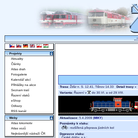
..
:. Projekty
Aktuality
Články
Atlas drah
Fotogalerie
Kalendář akcí
Přihlášky na akce
Trasa:
Žďár n. S. 12.41, Tišnov 14.33
Detail trasy »
Seznam tratí
Varianta:
Řazení v
do 30.VI. a od 29.VIII.
Řazení vlaků
eShop
Odkazy
RSS kanál
Aktualizace:
5.4.2009 (
MIKY
)
:. Weby
Atlas lokomotiv
Poznámky k vlaku:
- rozšířená přeprava jízdních kol
Atlas vozů
Nejkrásnější nádraží ČR
Dopravce vlaku:
České dráhy, a.s.
;