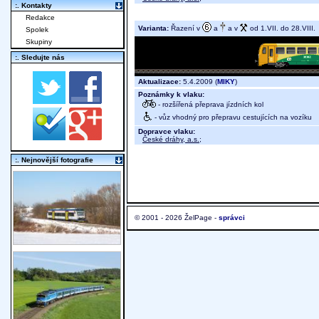
:. Kontakty
Redakce
Varianta:
Řazení v
a
a v
od 1.VII. do 28.VIII.
Spolek
Skupiny
:. Sledujte nás
Aktualizace:
5.4.2009 (
MIKY
)
Poznámky k vlaku:
- rozšířená přeprava jízdních kol
- vůz vhodný pro přepravu cestujících na vozíku
Dopravce vlaku:
České dráhy, a.s.
;
:. Nejnovější fotografie
© 2001 - 2026 ŽelPage -
správci