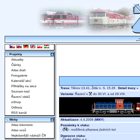
..
:. Projekty
Aktuality
Články
Atlas drah
Fotogalerie
Kalendář akcí
Přihlášky na akce
Trasa:
Tišnov 13.41, Žďár n. S. 15.26
Detail trasy »
Seznam tratí
Varianta:
Řazení v
do 30.VI. a od 29.VIII.
Řazení vlaků
eShop
Odkazy
RSS kanál
Aktualizace:
4.4.2009 (
MIKY
)
:. Weby
Atlas lokomotiv
Poznámky k vlaku:
- rozšířená přeprava jízdních kol
Atlas vozů
Nejkrásnější nádraží ČR
Dopravce vlaku:
České dráhy, a.s.
;