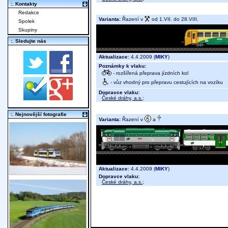
:. Kontakty
Redakce
Varianta:
Řazení v
od 1.VII. do 28.VIII.
Spolek
Skupiny
:. Sledujte nás
Aktualizace:
4.4.2009 (
MIKY
)
Poznámky k vlaku:
- rozšířená přeprava jízdních kol
- vůz vhodný pro přepravu cestujících na vozíku
Dopravce vlaku:
České dráhy, a.s.
;
:. Nejnovější fotografie
Varianta:
Řazení v
a
Aktualizace:
4.4.2009 (
MIKY
)
Dopravce vlaku:
České dráhy, a.s.
;