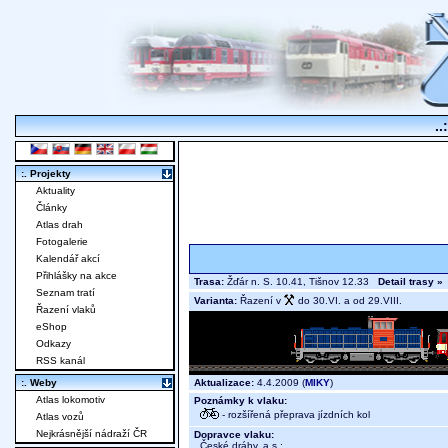
..
:. Projekty
Aktuality
Články
Atlas drah
Fotogalerie
Kalendář akcí
Přihlášky na akce
Trasa:
Žďár n. S. 10.41, Tišnov 12.33
Detail trasy »
Seznam tratí
Varianta:
Řazení v
do 30.VI. a od 29.VIII.
Řazení vlaků
eShop
Odkazy
RSS kanál
Aktualizace:
4.4.2009 (
MIKY
)
:. Weby
Atlas lokomotiv
Poznámky k vlaku:
- rozšířená přeprava jízdních kol
Atlas vozů
Nejkrásnější nádraží ČR
Dopravce vlaku:
České dráhy, a.s.
;