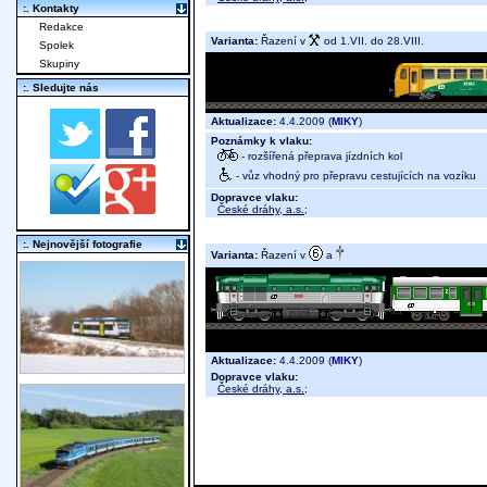
:. Kontakty
Redakce
Varianta:
Řazení v
od 1.VII. do 28.VIII.
Spolek
Skupiny
:. Sledujte nás
Aktualizace:
4.4.2009 (
MIKY
)
Poznámky k vlaku:
- rozšířená přeprava jízdních kol
- vůz vhodný pro přepravu cestujících na vozíku
Dopravce vlaku:
České dráhy, a.s.
;
:. Nejnovější fotografie
Varianta:
Řazení v
a
Aktualizace:
4.4.2009 (
MIKY
)
Dopravce vlaku:
České dráhy, a.s.
;