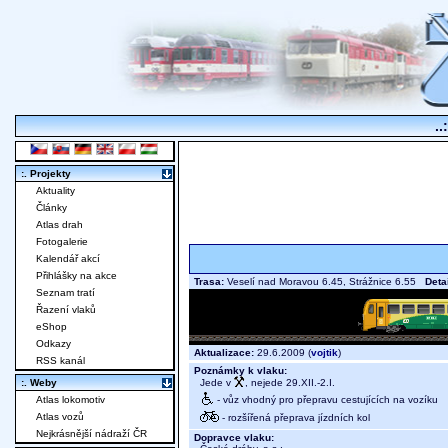
..
:. Projekty
Aktuality
Články
Atlas drah
Fotogalerie
Kalendář akcí
Přihlášky na akce
Trasa:
Veselí nad Moravou 6.45, Strážnice 6.55
Deta
Seznam tratí
Řazení vlaků
eShop
Odkazy
Aktualizace:
29.6.2009 (
vojtik
)
RSS kanál
Poznámky k vlaku:
Jede v
, nejede 29.XII.-2.I.
:. Weby
- vůz vhodný pro přepravu cestujících na vozíku
Atlas lokomotiv
Atlas vozů
- rozšířená přeprava jízdních kol
Nejkrásnější nádraží ČR
Dopravce vlaku: