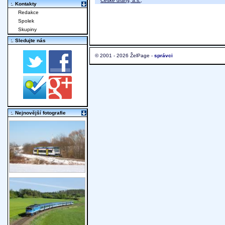
České dráhy, a.s.
;
:. Kontakty
Redakce
Spolek
Skupiny
:. Sledujte nás
© 2001 - 2026 ŽelPage -
správci
:. Nejnovější fotografie