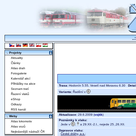
..
:. Projekty
Aktuality
Články
Atlas drah
Fotogalerie
Kalendář akcí
Přihlášky na akce
Trasa:
Hodonín 5.55, Veselí nad Moravou 6.30
Detai
Seznam tratí
Varianta:
Řadění v
Řazení vlaků
eShop
Odkazy
RSS kanál
Aktualizace:
29.6.2009 (
vojtik
)
:. Weby
Poznámky k vlaku:
Atlas lokomotiv
Jede v
,
a 29.XII.-2.I., nejede 25.,26.XII.
Atlas vozů
Dopravce vlaku:
Nejkrásnější nádraží ČR
České dráhy, a.s.
;