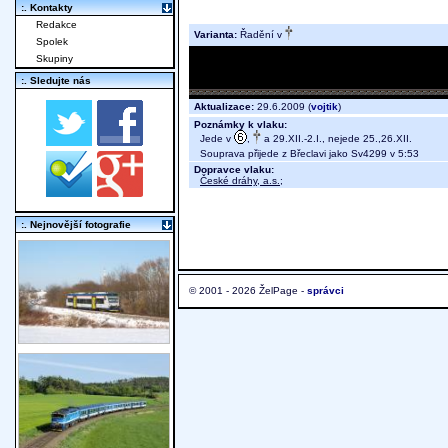
:. Kontakty
Redakce
Varianta:
Řadění v
Spolek
Skupiny
:. Sledujte nás
Aktualizace:
29.6.2009 (
vojtik
)
Poznámky k vlaku:
Jede v
,
a 29.XII.-2.I., nejede 25.,26.XII.
Souprava přijede z Břeclavi jako Sv4299 v 5:53
Dopravce vlaku:
České dráhy, a.s.
;
:. Nejnovější fotografie
© 2001 - 2026 ŽelPage -
správci