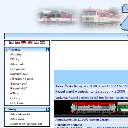
..
:. Projekty
Aktuality
Články
Atlas drah
Fotogalerie
Kalendář akcí
Přihlášky na akce
Seznam tratí
Trasa:
České Budějovice 11.08, Písek 11.56-11.58, Zd
Řazení vlaků
Řazení platné v období:
eShop
Varianta:
Řazení v úseku České Budějovice - Lochovice
Odkazy
RSS kanál
:. Weby
Atlas lokomotiv
Atlas vozů
Aktualizace:
28.11.2009 (
Martin Jarath
)
Nejkrásnější nádraží ČR
Poznámky k vlaku:
V úseku Lochovice - Zdice - Beroun zavedena náhradní