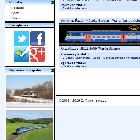
:. Kontakty
Dopravce vlaku:
Redakce
České dráhy, a.s.
;
Spolek
Skupiny
Varianta:
Řazení v úseku Beroun - Praha hl.n. po dobu 
:. Sledujte nás
Aktualizace:
28.11.2009 (
Martin Jarath
)
Poznámky k vlaku:
V úseku Lochovice - Zdice - Beroun zavedena náhradní
Dopravce vlaku:
České dráhy, a.s.
;
:. Nejnovější fotografie
© 2001 - 2026 ŽelPage -
správci