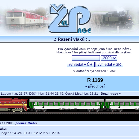
..: Řazení vlaků :..
Pro vyhledání vlaku zadejte jeho číslo, nebo název.
Hvězdičku * lze při vyhledávání používat dle zvyklostí.
V databázi byl nalezen
1
vlak.
R 1169
« předchozí
 Labem hl.n. 21.27, Děčín hl.n. 21.44-21.45, Česká Lípa hl.n. 22.21
Detail trasy »
.11.2008 (
Zdeněk Michl
)
aku:
, nejede 24.-26.,31.XII.,12.IV.,5.VII.,27.IX