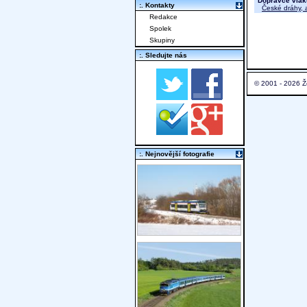
Dopravce vlak
:. Kontakty
České dráhy, a
Redakce
Spolek
Skupiny
:. Sledujte nás
© 2001 - 2026 Ž
:. Nejnovější fotografie