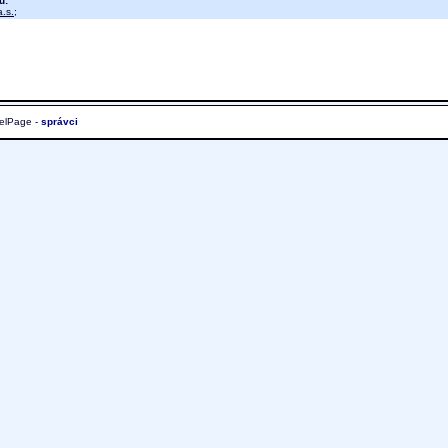
u:
.s.
;
elPage -
správci