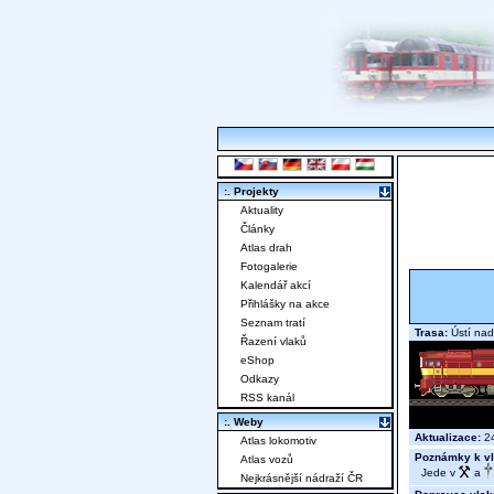
:. Projekty
Aktuality
Články
Atlas drah
Fotogalerie
Kalendář akcí
Přihlášky na akce
Seznam tratí
Trasa:
Ústí nad
Řazení vlaků
eShop
Odkazy
RSS kanál
:. Weby
Aktualizace:
24
Atlas lokomotiv
Poznámky k vl
Atlas vozů
Jede v
a
Nejkrásnější nádraží ČR