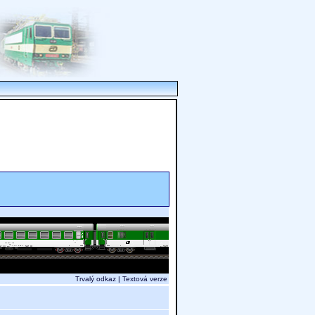
Trvalý odkaz
|
Textová verze