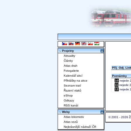
:. Projekty
Aktuality
Články
Atlas drah
Příj.
Odj.
Lin
Fotogalerie
Kalendář akcí
Poznámky
Přihlášky na akce
10
nejede 2
11
nejede 25
Seznam tratí
12
nejede 2
Řazení vlaků
eShop
Odkazy
RSS kanál
:. Weby
Atlas lokomotiv
© 2001 - 2026 Ž
Atlas vozů
Nejkrásnější nádraží ČR