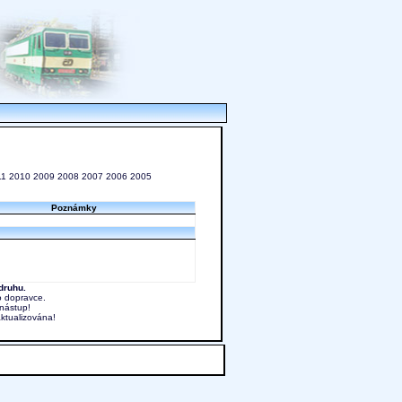
11
2010
2009
2008
2007
2006
2005
Poznámky
druhu.
o dopravce.
nástup!
aktualizována!