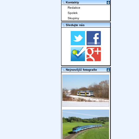
:. Kontakty
Redakce
Spolek
Skupiny
:. Sledujte nás
:. Nejnovější fotografie