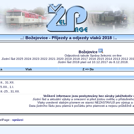
..: Božejovice - Příjezdy a odjezdy vlaků 2018 :..
Božejovice
Odjezdová tabule Správy železnic on-line
Jízdní řád
2025
2024
2023
2022
2021
2020
2019
2018
2017
2016
2015
2014
2013
2012
20
Jízdní řád 2018 platí od 10.12.2017 do 8.12.2018.
ka
Vlak
Z => Do
4., 31.XII.
.XII., 1.I.
4.-25., 31.XII.
Veškeré informace jsou poskytovány bez záruky jakéhokoliv 
Jízdní řád a aktuální výluky a omezení si před jízdou ověřte u příslušnéh
Vlaky uvedené slabým písmem ve stanici NEZASTAVUJÍ pro výstup a 
Data jízdního řádu jsou platná k počátku jeho platnosti a nejsou průběžně 
elPage -
správci