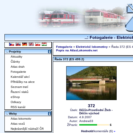
..: Fotogalerie - Elektri
Fotogalerie
»
Elektrické lokomotivy
» Řada 372 (ES 4
Popis na AtlasLokomotiv.net
:. Projekty
Aktuality
Řada 372 (ES 499.2)
Články
Atlas drah
Fotogalerie
Kalendář akcí
Přihlášky na akce
Seznam tratí
Řazení vlaků
eShop
Odkazy
372
RSS kanál
Úsek:
Děčín-Prostřední Žleb -
Děčín východ
:. Weby
Datum:
4.9.2007
Atlas lokomotiv
Autor:
Andrew33
Atlas vozů
ŽPrank:
6
Nejkrásnější nádraží ČR
Hodnotit
/komentáře (6)
»