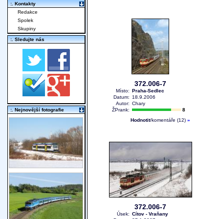
:. Kontakty
Redakce
Spolek
Skupiny
:. Sledujte nás
372.006-7
Místo:
Praha-Sedlec
Datum:
18.9.2006
Autor:
Chary
:. Nejnovější fotografie
ŽPrank:
8
Hodnotit
/komentáře (12)
»
372.006-7
Úsek:
Cítov - Vraňany