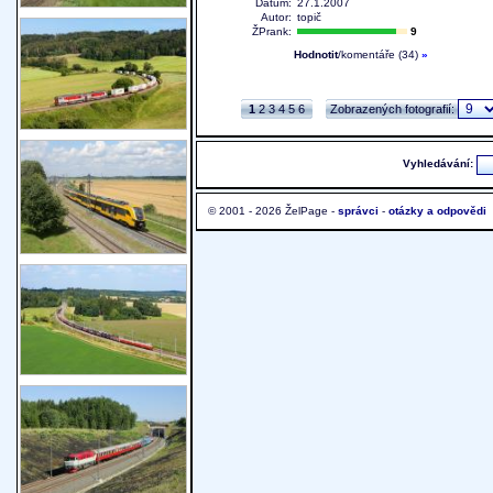
Datum:
27.1.2007
Autor:
topič
ŽPrank:
9
Hodnotit
/komentáře (34)
»
1
2
3
4
5
6
Zobrazených fotografií:
Vyhledávání:
© 2001 - 2026 ŽelPage -
správci
-
otázky a odpovědi